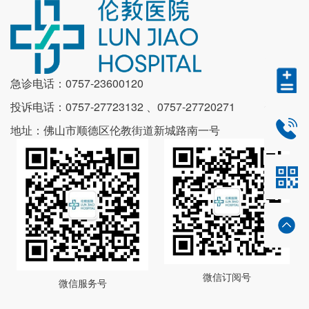
抗击疫情，与爱同行，以厨艺传真情，以美食庆团圆。
比赛为广大职工提供了一个展示技能和切磋厨艺的舞
台，展现出每位职工对美好生活的向往，增进了职工间
的沟通和交流，传播健康饮食理念，快乐工作，健康生
活。
急诊电话：0757-23600120
投诉电话：0757-27723132 、0757-27720271
0757-2
地址：佛山市顺德区伦教街道新城路南一号
微信订阅号
微信服务号