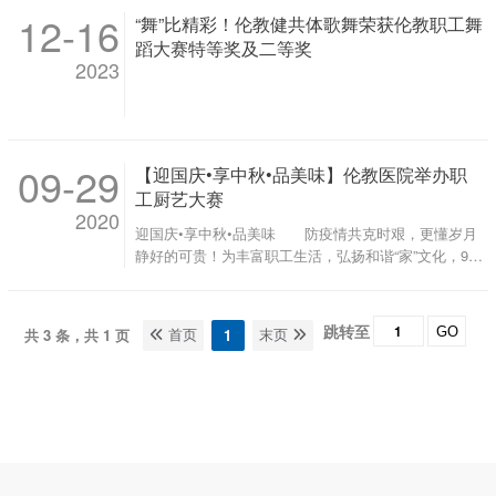
12-16
“舞”比精彩！伦教健共体歌舞荣获伦教职工舞
蹈大赛特等奖及二等奖
2023
09-29
【迎国庆•享中秋•品美味】伦教医院举办职
工厨艺大赛
2020
迎国庆•享中秋•品美味 防疫情共克时艰，更懂岁月
静好的可贵！为丰富职工生活，弘扬和谐“家”文化，9月
29日，在中秋国庆节来临之际，伦教街道总工会、伦教
医院工会联合举办职工厨艺大赛。 本次比赛，来
自各科室的职工分成8组进行角逐，现场竞赛组需完成
跳转至
GO
共 3 条，共 1 页
1
首页
末页
热菜、凉拌菜、水果拼盘各一个。职工们纷纷亮出绝
活，精心设计的一道道美食，造型美观、营养丰富、口
味独特，香飘四座。 有凉有热、荤素搭配，煎、
炒、烹、炸齐上阵。独特的创意、精致的造型、娴熟的
刀工，赢得了评委及广大员工的连连称赞。 随
后，大赛评委根据菜品的色、香、味全面考虑，结合营
养卫生以及创新创意等元素，选出金、银、铜奖。